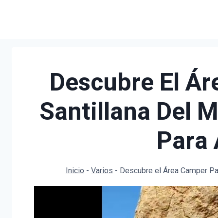
Saltar
al
contenido
Descubre El Ár
Santillana Del M
Para
Inicio
-
Varios
-
Descubre el Área Camper Par