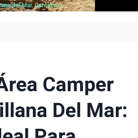
 Área Camper
illana Del Mar:
deal Para