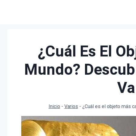
Saltar
al
contenido
¿Cuál Es El O
Mundo? Descubr
Va
Inicio
-
Varios
-
¿Cuál es el objeto más 