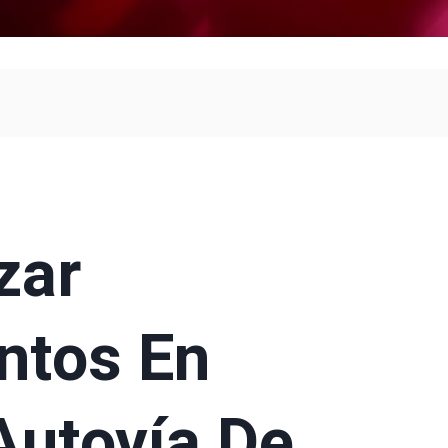
zar
ntos En
Autovía De