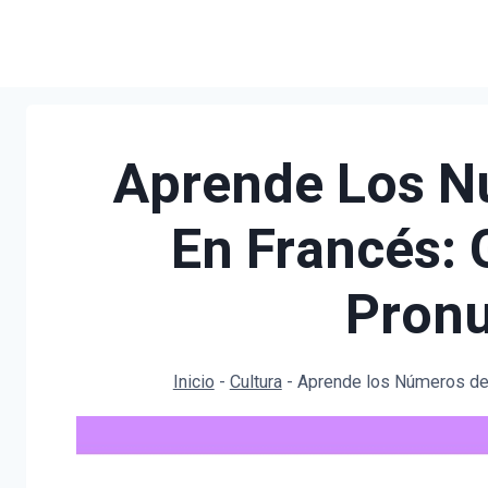
Saltar
al
contenido
Aprende Los Nú
En Francés: 
Pronu
Inicio
-
Cultura
-
Aprende los Números del