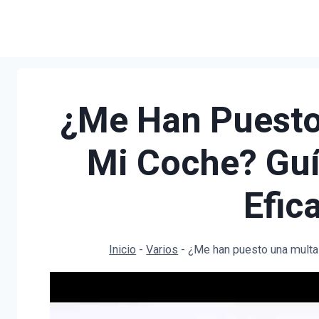
Saltar
al
contenido
¿Me Han Puesto
Mi Coche? Guí
Efic
Inicio
-
Varios
-
¿Me han puesto una multa 