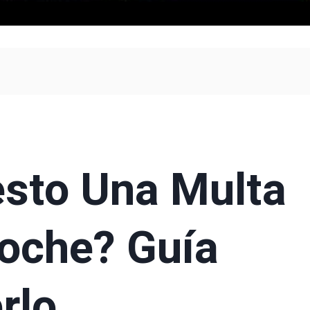
sto Una Multa
Coche? Guía
rlo