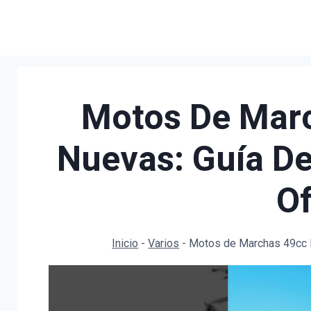
Saltar
al
contenido
Motos De Marc
Nuevas: Guía D
Of
Inicio
-
Varios
-
Motos de Marchas 49cc B