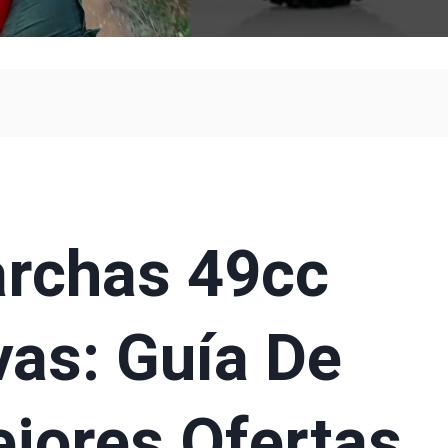
rchas 49cc
as: Guía De
jores Ofertas