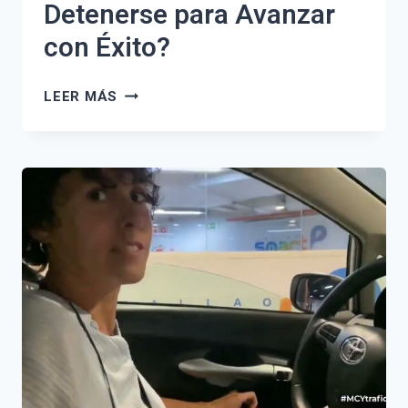
Detenerse para Avanzar
con Éxito?
PARA
LEER MÁS
SEGUIR
DE
FRENTE:
¿DÓNDE
HAY
QUE
DETENERSE
PARA
AVANZAR
CON
ÉXITO?