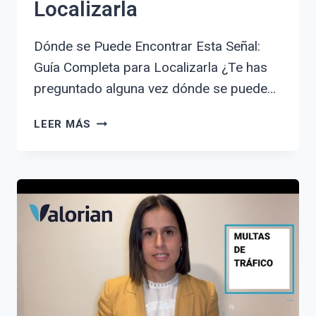
Localizarla
Dónde se Puede Encontrar Esta Señal:
Guía Completa para Localizarla ¿Te has
preguntado alguna vez dónde se puede…
DÓNDE
LEER MÁS
SE
PUEDE
ENCONTRAR
ESTA
SEÑAL:
GUÍA
COMPLETA
PARA
LOCALIZARLA