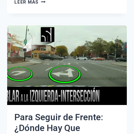
AEROPUERTO
LEER MÁS
BARAJAS
T4:
CÓMO
LLEGAR
EN
COCHE
Y
HORARIOS
DE
SALIDAS
Para Seguir de Frente:
¿Dónde Hay Que