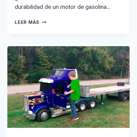
durabilidad de un motor de gasolina…
¿CUÁNTOS
LEER MÁS
KILÓMETROS
DURA
UN
MOTOR
DE
GASOLINA?
DESCUBRE
LA
VERDAD
AQUÍ