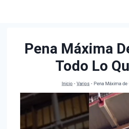
Saltar
al
contenido
Pena Máxima De
Todo Lo Qu
Inicio
-
Varios
-
Pena Máxima de C