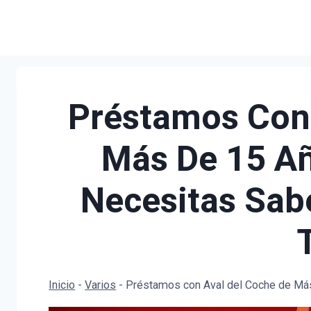
Saltar
al
contenido
Préstamos Con 
Más De 15 Añ
Necesitas Sabe
Inicio
-
Varios
-
Préstamos con Aval del Coche de Más