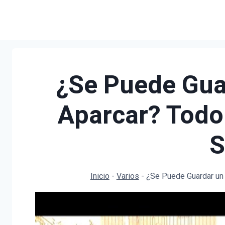
Saltar
al
contenido
¿Se Puede Guar
Aparcar? Todo
S
Inicio
-
Varios
-
¿Se Puede Guardar un 