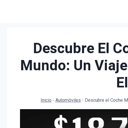
Saltar
al
contenido
Descubre El C
Mundo: Un Viaje 
E
Inicio
-
Automóviles
-
Descubre el Coche Más