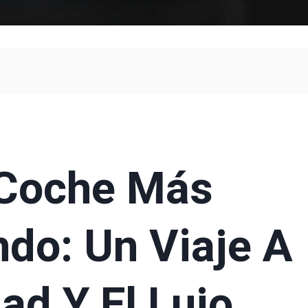
 Coche Más
do: Un Viaje A
ad Y El Lujo