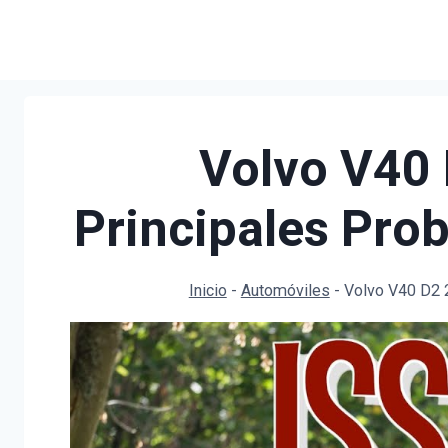
Saltar
al
contenido
Volvo V40 
Principales Pro
Inicio
-
Automóviles
-
Volvo V40 D2 