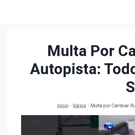
Saltar
al
contenido
Multa Por C
Autopista: Tod
S
Inicio
-
Varios
-
Multa por Cambiar Ru