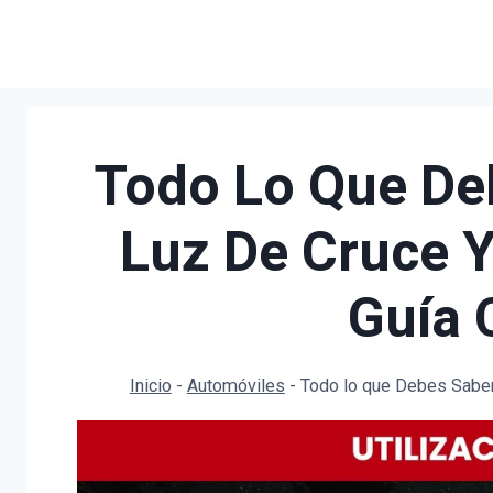
Saltar
al
contenido
Todo Lo Que De
Luz De Cruce Y
Guía 
Inicio
-
Automóviles
-
Todo lo que Debes Saber 