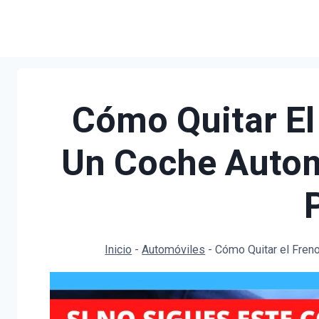
Saltar
al
contenido
Cómo Quitar El
Un Coche Autom
Inicio
-
Automóviles
-
Cómo Quitar el Fren