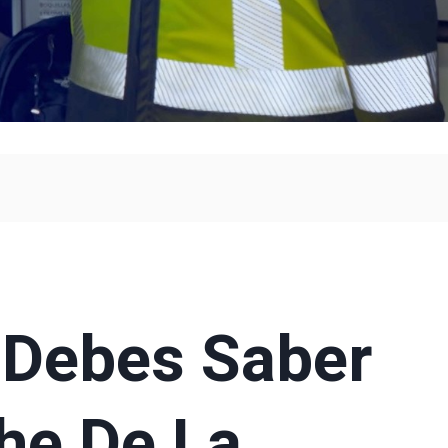
 Debes Saber
he De La