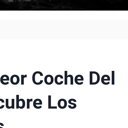
Peor Coche Del
ubre Los
s