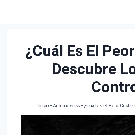
Saltar
al
contenido
¿Cuál Es El Peo
Descubre L
Contro
Inicio
-
Automóviles
-
¿Cuál es el Peor Coche