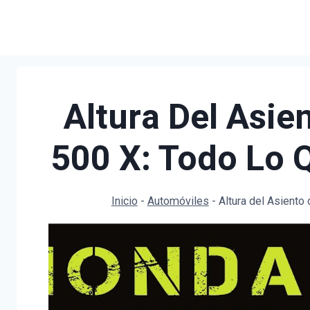
Saltar
al
contenido
Altura Del Asie
500 X: Todo Lo 
Inicio
-
Automóviles
-
Altura del Asiento