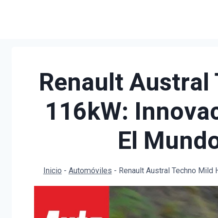
Saltar
al
contenido
Renault Austral
116kW: Innovaci
El Mundo
Inicio
-
Automóviles
-
Renault Austral Techno Mild 